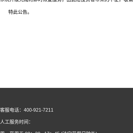
特此公告。
客服电话：400-921-7211
人工服务时间：