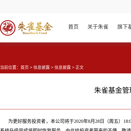
首页
关于朱雀
旗下
当前位置：
首页
>
信息披露
>
信息披露
> 正文
朱雀基金管
为更好服务投资者，本公司将于2020年8月28日（周五）18
系统升级完成将即时恢复服务，由此给投资者带来的不便，敬请