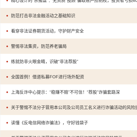
精心设计的“杀猪盘”：无资质“投顾”骗取账户控制权，投资者亏损60
防范打击非法金融活动之基础知识
看穿非法证券期货活动，守护财产安全
警惕非法集资，防范养老骗局
练就防非火眼金睛，识破“非法荐股”
全国首例！借道私募FOF进行场外配资
上海反诈中心提示：“稳赚不赔”不可信！“荐股”诈骗套路深
关于警惕不法分子冒用本公司及公司员工名义进行诈骗活动的风险
读懂《反电信网络诈骗法》，守好钱袋子