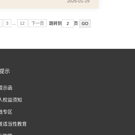
2026-01-29
3
...
12
下一页
跳转到
页
提示
提示函
人权益须知
钱专区
者适当性教育