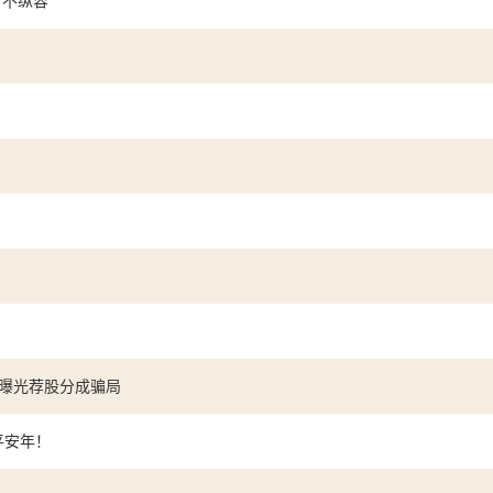
、不纵容
？
会曝光荐股分成骗局
平安年！