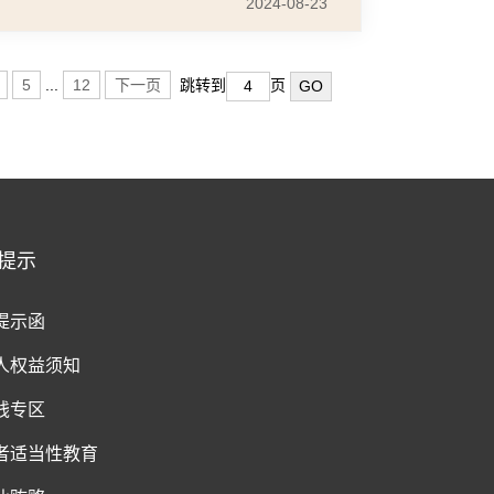
2024-08-23
5
...
12
下一页
跳转到
页
提示
提示函
人权益须知
钱专区
者适当性教育