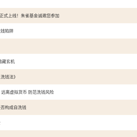
题”正式上线！朱雀基金诚邀您参加
洗钱陷阱
路暗藏玄机
反洗钱法》
远离虚拟货币 防范洗钱风险
是否构成自洗钱
士