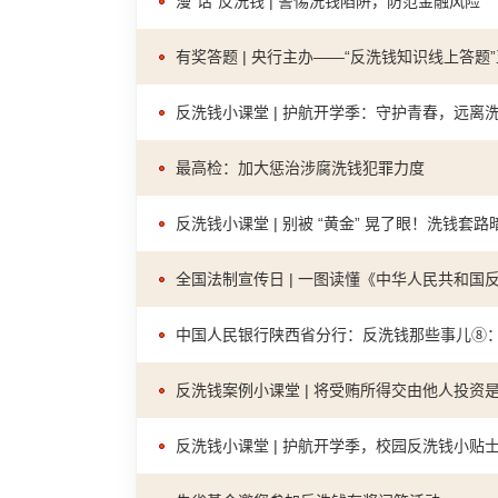
漫“话”反洗钱 | 警惕洗钱陷阱，防范金融风险
有奖答题 | 央行主办——“反洗钱知识线上答
反洗钱小课堂 | 护航开学季：守护青春，远离
最高检：加大惩治涉腐洗钱犯罪力度
反洗钱小课堂 | 别被 “黄金” 晃了眼！洗钱套
全国法制宣传日 | 一图读懂《中华人民共和国
中国人民银行陕西省分行：反洗钱那些事儿⑧：
反洗钱案例小课堂 | 将受贿所得交由他人投资
反洗钱小课堂 | 护航开学季，校园反洗钱小贴