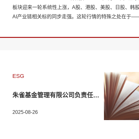
板块迎来一轮系统性上涨，A股、港股、美股、日股、韩
AI产业链相关标的同步走强。这轮行情的特殊之处在于—
再是单纯的概念炒作，也不是某一国的独立行情，而是全
股市围绕同一个技术主题，产业端的资本开支、利润扩张
市场的估值提升首次形成全面共振。然而今年7月，受Met
传闻、杠杆资金平仓等因素扰动，板块出现阶段性回调，
资本开支持续性、算力供给是否过剩的担忧有所升温。波
下，产业基本面是否发生根本性逆转？本轮共振的底层逻
ESG
依然稳固？朱雀基金科技组研究员徐斌毅在近期客户沙龙
统梳理了这一轮AI行情的产业逻辑、市场节奏与细分赛道
朱雀基金管理有限公司负责任投资准则
以下为正文。01史上四轮科技牛市复盘过往几轮科技牛市
具备代表性的是互联网泡沫时期，当时美国市场领涨标的
2025-08-26
科、美国在线及各类.com互联网企业为主，核心上涨赛道
网络设备、互联网门户网站；日本市场上涨标的为软银、N
本电话电报公司等，以投资类企业、通信运营商为主；韩